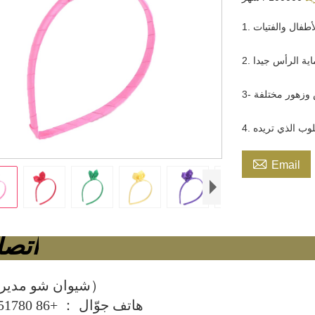

Email
اتصل
شيوان شو مدير مبيعات）
هاتف جوّال ： +86 13779951780