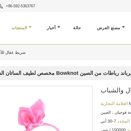
+86-592-5363767

مصنع العرض
حالة
أخبار
المنتجات
شريط عقال للأ
Bowknot أطفال بنات هيرباند رباطات من الصين
ل والشباب
العلامة التجارية
 فوجيان ، الصين
 المحدد
7-30 أبي
يد
100000 / شهر