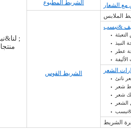
الشريط المطبوع
مع الشعار
ط الملابس
لنا&نبسب ;
منتجا
ة عطر
لأليفة
ات الشعر
الشريط القوس
ر ناتئ
ط شعر
ك شعر
 الشعر
رة الشريط