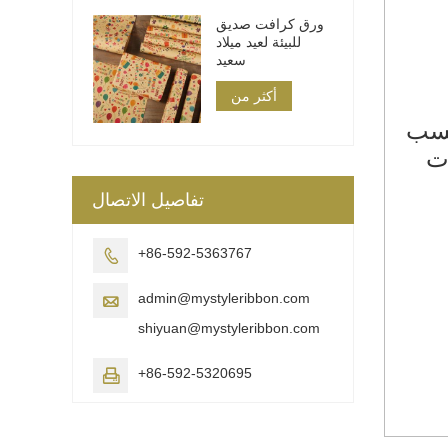
ورق كرافت صديق
للبيئة لعيد ميلاد
سعيد
أكثر من
ت
تفاصيل الاتصال
+86-592-5363767

admin@mystyleribbon.com

shiyuan@mystyleribbon.com
+86-592-5320695
