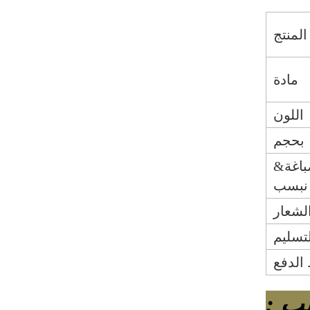
لمنتج
مادة
اللون
بحجم
باغة&
;
لشعار
تسليم
الدفع
ب ;