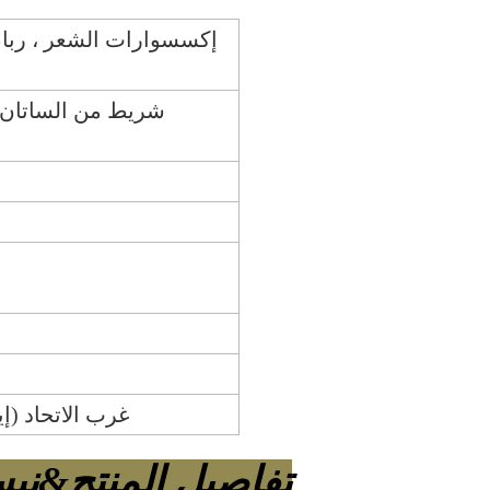
إكسسوارات الشعر ، رباط
شريط من الساتان 
T / T ، غرب الاتحاد (إيداع 30٪ ، دفع رصيد 70٪
تفاصيل المنتج&نب