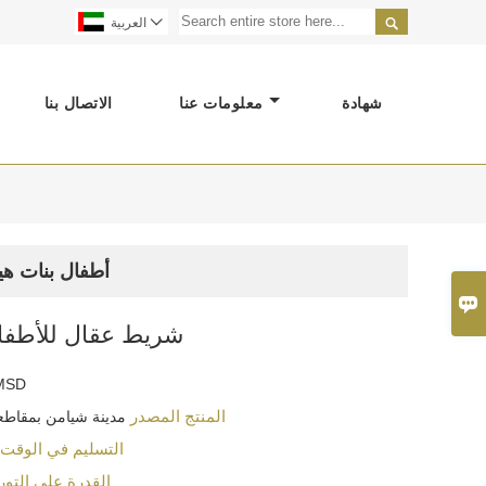


العربية
شهادة
معلومات عنا
الاتصال بنا
مخصص لطيف الساتان الشريط 

شريط عقال للأطفا
MSD
المنتج المصدر
مدينة شيامن بمقاطعة
التسليم في الوقت
القدرة على التور