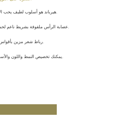
1. هيرباند هو أسلوب لطيف يحب الأطفال والفتيات.
2. عصابة الرأس ملفوفة بشريط ناعم لحماية الرأس جيدا.
3- رباط شعر مزين بأقواس وزهور مختلفة.
4. يمكنك تخصيص النمط واللون والأسلوب الذي تريده.