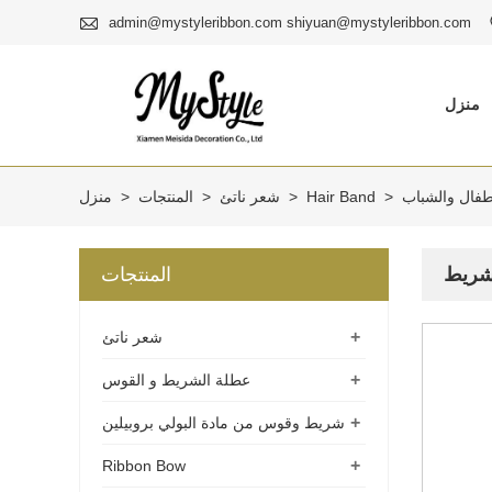

admin@mystyleribbon.com shiyuan@mystyleribbon.com
منزل
طفال والشباب
>
Hair Band
>
شعر ناتئ
>
المنتجات
>
منزل
المنتجات
+
شعر ناتئ
+
عطلة الشريط و القوس
+
شريط وقوس من مادة البولي بروبيلين
+
Ribbon Bow