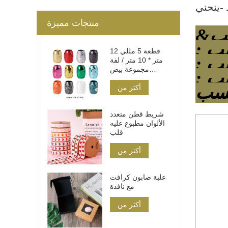
منتجات مميزة
&نبسب ;وصف المنتج&نبسب ; &نبسب ; &نبسب ; &نبسب
ب ;
12 قطعة 5 مللي
ب ;
متر * 10 متر / لفة
مجموعة بيض
ب ;
شريط بولي
أكثر من
شريط قطن متعدد
الألوان مطبوع عليه
قلب
أكثر من
علبة صابون كرافت
مع نافذة
أكثر من