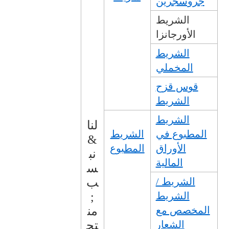
جروسجرين
الشريط
الأورجانزا
الشريط
المخملي
قوس قزح
الشريط
الشريط
لنا
المطبوع في
الشريط
&
الأوراق
المطبوع
نب
المالية
س
الشريط /
ب
الشريط
;
المخصص مع
من
الشعار
تج