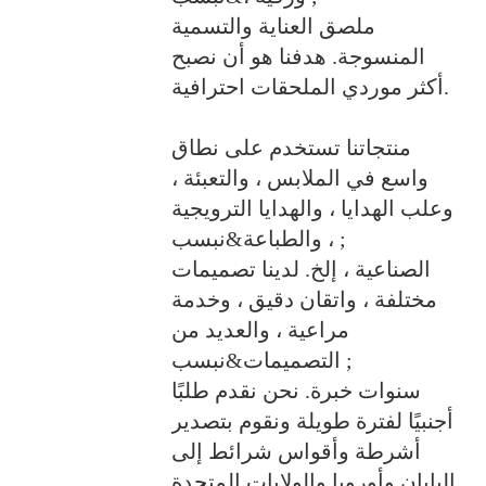
ملصق العناية والتسمية
المنسوجة. هدفنا هو أن نصبح
أكثر موردي الملحقات احترافية.
منتجاتنا تستخدم على نطاق
واسع في الملابس ، والتعبئة ،
وعلب الهدايا ، والهدايا الترويجية
، والطباعة&نبسب ;
الصناعية ، إلخ. لدينا تصميمات
مختلفة ، واتقان دقيق ، وخدمة
مراعية ، والعديد من
التصميمات&نبسب ;
سنوات خبرة. نحن نقدم طلبًا
أجنبيًا لفترة طويلة ونقوم بتصدير
أشرطة وأقواس شرائط إلى
اليابان وأوروبا والولايات المتحدة