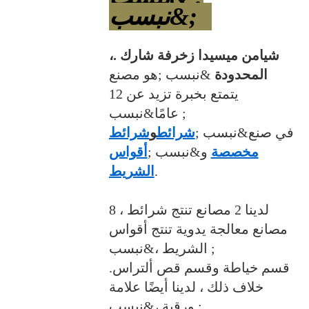
;&نبسب ;
شيامن ميسيدا زخرفة شارك .،
المحدودة
&نبسب ;هو مصنع
يتمتع بخبرة تزيد عن 12
عامًا&نبسب ;
في صنع&نبسب ;
شرائط
و
شرائط
مخصصة
و&نبسب ;
أقواس
.
الشريط
لدينا 2 مصانع تنتج شرائط ، 8
مصانع معالجة يدوية تنتج أقواس
الشريط ،&نبسب ;
قسم خياطة وقسم قص ألتراس.
خلاف ذلك ، لدينا أيضًا علامة
ورقية ،&نبسب ;