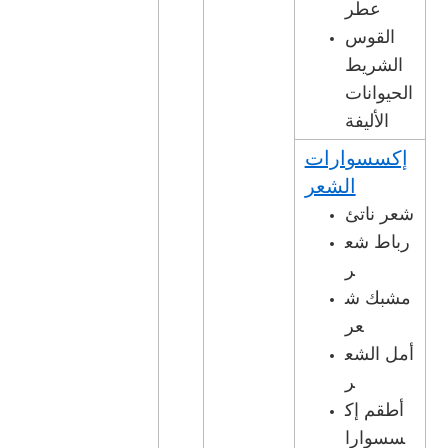
عطر
القوس
الشريط
الحيوانات
الأليفة
إكسسوارات
الشعر
شعر ناتئ
رباط شع
ر
مشبك ش
عر
أمل الشع
ر
أطقم إك
سسوارا