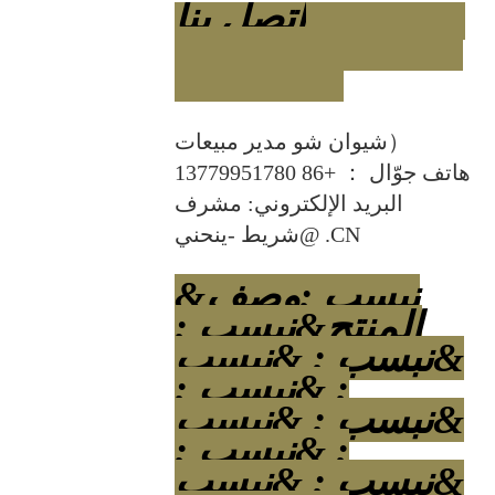
اتصل بنا
شيوان شو مدير مبيعات）
هاتف جوّال ： +86 13779951780
البريد الإلكتروني: مشرف
@شريط -ينحني .CN
&نبسب ;وصف
المنتج&نبسب ;
&نبسب ; &نبسب
; &نبسب ;
&نبسب ; &نبسب
; &نبسب ;
&نبسب ; &نبسب