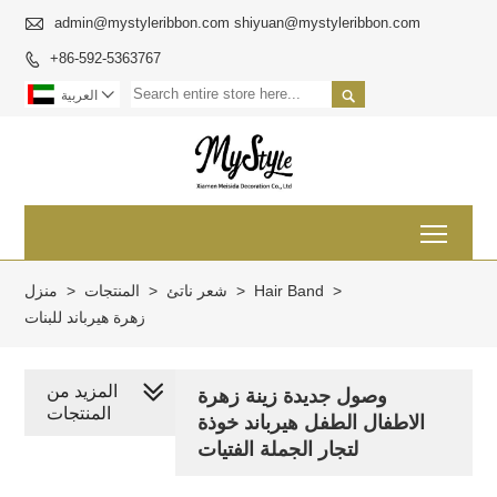

admin@mystyleribbon.com shiyuan@mystyleribbon.com
+86-592-5363767



العربية
Toggl
>
Hair Band
>
شعر ناتئ
>
المنتجات
>
منزل
زهرة هيرباند للبنات
المزيد من
وصول جديدة زينة زهرة
المنتجات
الاطفال الطفل هيرباند خوذة
لتجار الجملة الفتيات