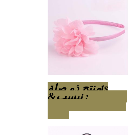
ts
منتج ذو صلة
&نبسب ;