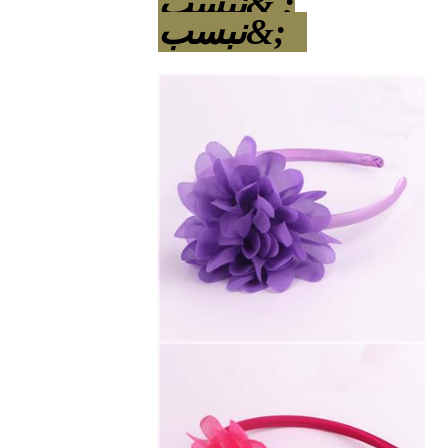
; &نبسب
;&نبسب ;