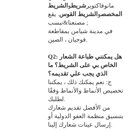
مانوفاكتوير
شريط
و
الشريط
المخصص
و
الشريط القوس
. يقع
مصنعنا&نبسب ;
في مدينة شيامن بمقاطعة
فوجيان ، الصين.
Q2: هل يمكنني طباعة الشعار
الخاص بي على الشريط؟ ما
الذي يجب علي تقديمه؟
ج: نعم يمكنك ذلك ، يمكننا
تخصيص الأنماط والأنماط وفقًا
لطلبك.
من الأفضل تقديم شعارك
بتنسيق منظمة العفو الدولية أو
إرسال عينات شعارك إلينا.