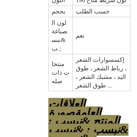
196 لون شريط متاح
اللون
حسب الطلب
بحجم
لون ال
صباغة
نعم
&نبس
ب ;
إكسسوارات الشعر
منتجا
، رباط الشعر ، طوق
ت ذات
اليد ، مشبك الشعر ،
صله
طوق الشعر ...
العلاقات
العامة
صورة
المنتج &نبسب ;
&نبسب ; &نبسب