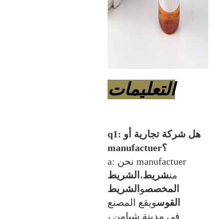
التعليمات
q1: هل شركة تجارية أو
manufactuer؟
a: نحن manufactuer
من
شريط
،
الشريط
المخصص
و
الشريط
القوس
ويقع المصنع
في مدينة شيامن ،