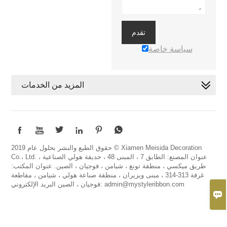
تقدم
سياسة خاصة
المزيد من الخدمات






حقوق الطبع والنشر بحلول عام 2019 © Xiamen Meisida Decoration
Co.، Ltd. عنوان المصنع: الطابق 7 ، المبنى 48 ، حديقة هولي الصناعية ،
طريق ميكسي ، منطقة تونغ ، شيامن ، فوجيان ، الصين. عنوان المكتب:
غرفة 313-314 ، مبنى ويزيران ، منطقة صناعة هولي ، شيامن ، مقاطعة
فوجيان ، الصين البريد الإلكتروني: admin@mystyleribbon.com
