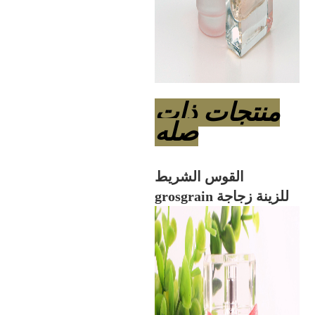
منتجات ذات
صله
القوس الشريط
grosgrain للزينة زجاجة