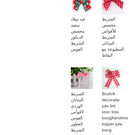
الشريط
عيد ميلاد
مخصص
سعيد
للأقواس
مخصص
الشريط
الديكور
الساتان
الشريط
المطبوعة مع
القوس
النقاط
Bruiloft
الشريط
decoratie
الساتان
jute lint
الوردي
voor tree
لأقواس
boogKerstmis
القوس
topper jute
العطور
boog
الشريط