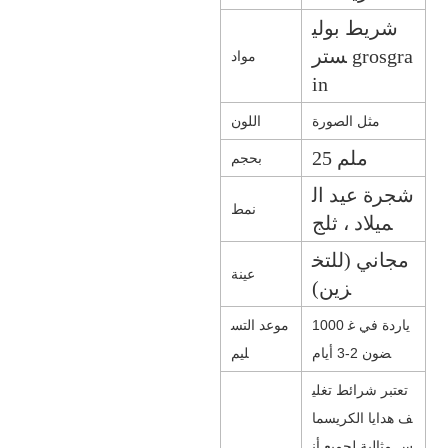
شريط بولي
ستر grosgra
مواد
in
مثل الصورة
اللون
25 ملم
بحجم
شجرة عيد ال
نمط
ميلاد ، ثلج
مجاني (للتخ
عينة
زين)
1000 ياردة في غ
موعد التس
ضون 2-3 أيام
ليم
تعتبر شرائط تغلي
ف هدايا الكريسما
س مثالية لجميع أن