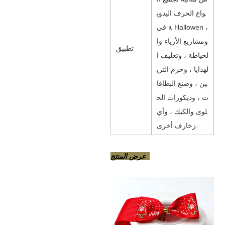
واع الحرف اليدوي
ة في Hallowen ،
ومشاريع الأزياء وا
تطبيق
لخياطة ، وتغليف ا
لهدايا ، وحزم التزي
ين ، وصنع البطاقا
ت ، وديكورات الح
لوى والكيك ، وأي
زخارف أخرى.
عرض المنتج