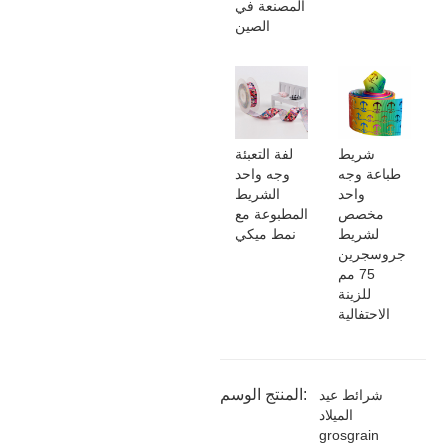
المصنعة في
الصين
شريط
لفة التعبئة
طباعة وجه
وجه واحد
واحد
الشريط
مخصص
المطبوعة مع
لشريط
نمط ميكي
جروسجرين
75 مم
للزينة
الاحتفالية
المنتج الوسم:
شرائط عيد
الميلاد
grosgrain