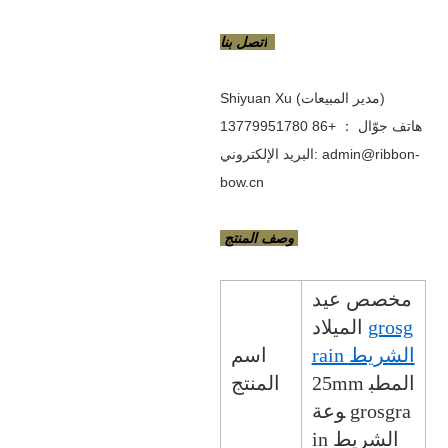
اتصل بنا
Shiyuan Xu (مدير المبيعات)
هاتف جوّال ： +86 13779951780
البريد الإلكتروني: admin@ribbon-
bow.cn
وصف المنتج
مخصص عيد
grosg
الميلاد
rain الشريط
اسم
25mm المطب
المنتج
وعة grosgra
in الشريط